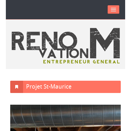
RÉNOVATION M
PORTFOLIO
VIDEO
CONTACT
Projet St-Maurice